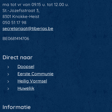
ma tot vr van 09.15 u. tot 12.00 u.
St.-Jozefsstraat 3,
8301 Knokke-Heist
050 51 17 98
secretariaat@tiberias.be
BE0681414706
Direct naar
Doopsel
Eerste Communie
Heilig Vormsel
Huwelijk
Informatie